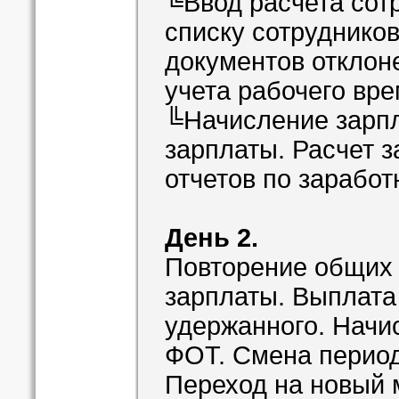
╚Ввод расчета сот
списку сотруднико
документов отклон
учета рабочего вр
╚Начисление зарп
зарплаты. Расчет 
отчетов по заработ
День 2.
Повторение общих 
зарплаты. Выплата
удержанного. Начис
ФОТ. Смена период
Переход на новый 