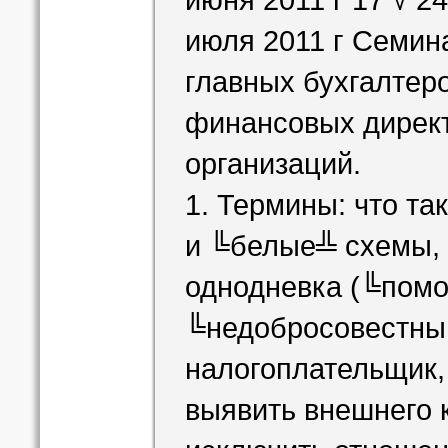
июня 2011 г 17 √ 2
июля 2011 г Семин
главных бухгалтер
финансовых директ
организаций.
1. Термины: что т
и ╚белые╩ схемы, 
однодневка (╚помо
╚недобросовестны
налогоплательщик, 
выявить внешнего 