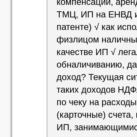
компенсаций, арен
ТМЦ, ИП на ЕНВД ил
патенте) √ как исп
физлицом наличных
качестве ИП √ лег
обналичиванию, д
доход? Текущая си
таких доходов НДФ
по чеку на расход
(карточные) счета,
ИП, занимающимис