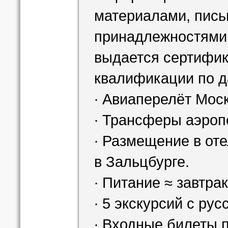
материалами, пис
принадлежностями;
выдается сертифи
квалификации по д
∙ Авиаперелёт Моск
∙ Трансферы аэропо
∙ Размещение в отел
в Зальцбурге.
∙ Питание ≈ завтра
∙ 5 экскурсий с ру
∙ Входные билеты 