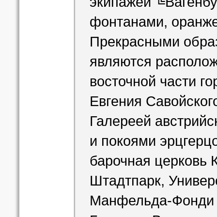
экипажей ╚Вагенбу
фонтанами, оранже
Прекрасными обра
являются располож
восточной части г
Евгения Савойского
Галереей австрийск
и покоями эрцгерц
барочная церковь К
Штадтпарк, Универ
Манфельда-Фонди и