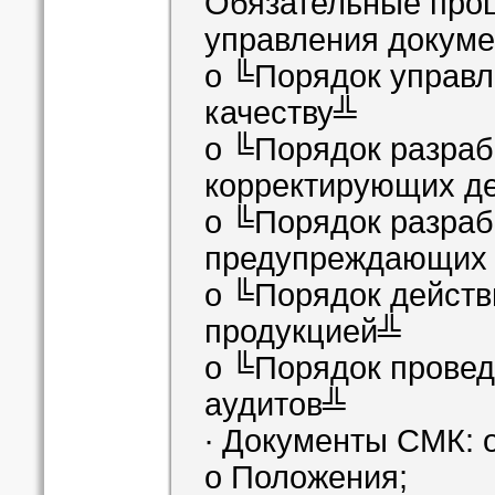
Обязательные про
управления докуме
o ╚Порядок управл
качеству╩
o ╚Порядок разраб
корректирующих д
o ╚Порядок разраб
предупреждающих 
o ╚Порядок действ
продукцией╩
o ╚Порядок провед
аудитов╩
∙ Документы СМК: 
o Положения;