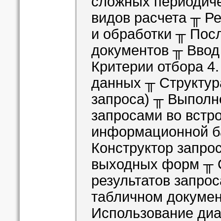
сложных периодиче
видов расчета ╥ Р
и обработки ╥ Пос
документов ╥ Ввод
Критерии отбора 4
данных ╥ Структур
запроса) ╥ Выполн
запросами во встр
информационной б
Конструктор запрос
выходных форм ╥ 
результатов запрос
табличном докумен
Использование ди