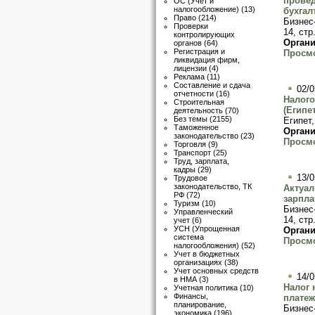
провед
ОС (Учет и
налогообложение)
(13)
бухгал
Право
(214)
Бизнес
Проверки
14, стр
контролирующих
Органи
органов
(64)
Регистрация и
Просмо
ликвидация фирм,
лицензии
(4)
Реклама
(11)
Составление и сдача
02/0
отчетности
(16)
Налого
Строительная
(Египе
деятельность
(70)
Без темы
(2155)
Египет
Таможенное
Органи
законодательство
(23)
Просмо
Торговля
(9)
Транспорт
(25)
Труд, зарплата,
кадры
(29)
13/0
Трудовое
законодательство, ТК
Актуал
РФ
(72)
зарпла
Туризм
(10)
Бизнес
Управленческий
14, стр.
учет
(6)
УСН (Упрощенная
Органи
система
Просмо
налогообложения)
(52)
Учет в бюджетных
организациях
(38)
Учет основных средств
14/0
в НМА
(3)
Налог 
Учетная политика
(10)
Финансы,
платеж
планирование,
Бизнес
экономика
(196)