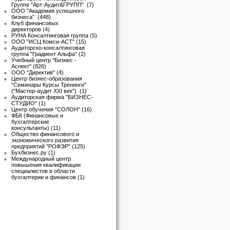
Группе "Арт-Аудит&ГРУПП"
(7)
ООО "Академия успешного
бизнеса"
(448)
Клуб финансовых
директоров
(4)
РУНА Консалтинговая группа
(5)
ООО "ИСЦ Комси-АСТ"
(15)
Аудиторско-консалтинговая
группа "Градиент Альфа"
(2)
Учебный центр "Бизнес -
Аспект"
(826)
ООО "Директив"
(4)
Центр бизнес-образования
"Семинары Курсы Тренинги"
("Мастер-аудит XXI век")
(1)
Аудиторская фирма "БИЗНЕС-
СТУДИО"
(1)
Центр обучения "СОЛОН"
(16)
ФБК (Финансовые и
бухгалтерские
консультанты)
(11)
Общество финансового и
экономического развития
предприятий "РОФЭР"
(125)
Бухбизнес.ру
(1)
Международный центр
повышения квалификации
специалистов в области
бухгалтерии и финансов
(1)