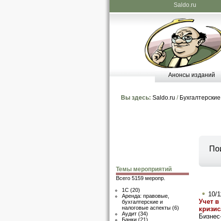
Saldo.ru
Анонсы изданий
Вы здесь:
Saldo.ru
/
Бухгалтерские
По
Темы мероприятий
Всего 5159 меропр.
1C
(20)
10/1
Аренда: правовые,
Учет в
бухгалтерские и
налоговые аспекты
(6)
кризис
Аудит
(34)
Бизнес
Банки
(21)