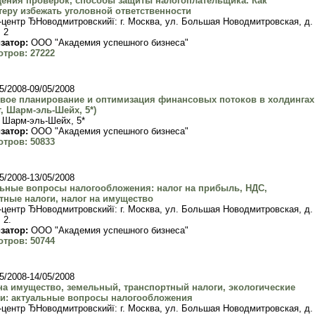
ения проверок, способы защиты налогоплательщика. Как
теру избежать уголовной ответственности
-центр ЂНоводмитровскийї: г. Москва, ул. Большая Новодмитровская, д.
. 2
затор:
ООО "Академия успешного бизнеса"
тров: 27222
5/2008-09/05/2008
вое планирование и оптимизация финансовых потоков в холдингах
т, Шарм-эль-Шейх, 5*)
, Шарм-эль-Шейх, 5*
затор:
ООО "Академия успешного бизнеса"
тров: 50833
5/2008-13/05/2008
ьные вопросы налогообложения: налог на прибыль, НДС,
тные налоги, налог на имущество
-центр ЂНоводмитровскийї: г. Москва, ул. Большая Новодмитровская, д.
 2.
затор:
ООО "Академия успешного бизнеса"
тров: 50744
5/2008-14/05/2008
на имущество, земельный, транспортный налоги, экологические
и: актуальные вопросы налогообложения
-центр ЂНоводмитровскийї: г. Москва, ул. Большая Новодмитровская, д.