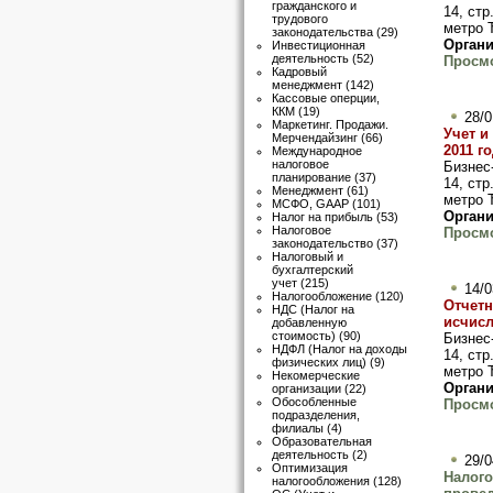
гражданского и
14, стр
трудового
метро 
законодательства
(29)
Органи
Инвестиционная
деятельность
(52)
Просмо
Кадровый
менеджмент
(142)
Кассовые оперции,
ККМ
(19)
28/0
Маркетинг. Продажи.
Учет и
Мерчендайзинг
(66)
2011 г
Международное
налоговое
Бизнес
планирование
(37)
14, стр
Менеджмент
(61)
метро 
МСФО, GAAP
(101)
Органи
Налог на прибыль
(53)
Налоговое
Просмо
законодательство
(37)
Налоговый и
бухгалтерский
учет
(215)
14/0
Налогообложение
(120)
Отчетн
НДС (Налог на
исчисл
добавленную
стоимость)
(90)
Бизнес
НДФЛ (Налог на доходы
14, стр
физических лиц)
(9)
метро 
Некомерческие
Органи
организации
(22)
Обособленные
Просмо
подразделения,
филиалы
(4)
Образовательная
деятельность
(2)
29/0
Оптимизация
Налого
налогообложения
(128)