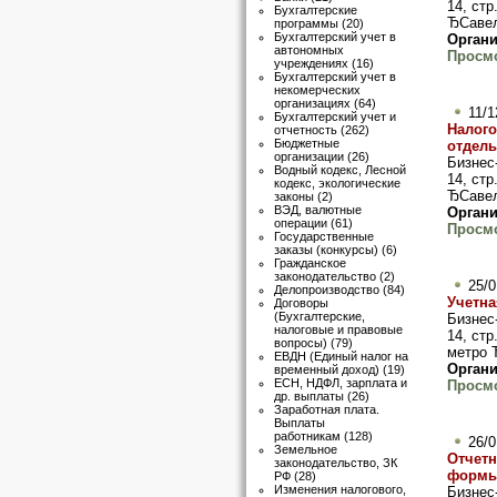
14, стр
Бухгалтерские
ЂСавел
программы
(20)
Бухгалтерский учет в
Органи
автономных
Просмо
учреждениях
(16)
Бухгалтерский учет в
некомерческих
организациях
(64)
11/1
Бухгалтерский учет и
Налого
отчетность
(262)
Бюджетные
отдель
организации
(26)
Бизнес
Водный кодекс, Лесной
14, стр
кодекс, экологические
ЂСавел
законы
(2)
ВЭД, валютные
Органи
операции
(61)
Просмо
Государственные
заказы (конкурсы)
(6)
Гражданское
законодательство
(2)
25/0
Делопроизводство
(84)
Учетна
Договоры
(Бухгалтерские,
Бизнес
налоговые и правовые
14, стр
вопросы)
(79)
метро 
ЕВДН (Единый налог на
Органи
временный доход)
(19)
ЕСН, НДФЛ, зарплата и
Просмо
др. выплаты
(26)
Заработная плата.
Выплаты
работникам
(128)
26/0
Земельное
Отчетн
законодательство, ЗК
формы 
РФ
(28)
Изменения налогового,
Бизнес