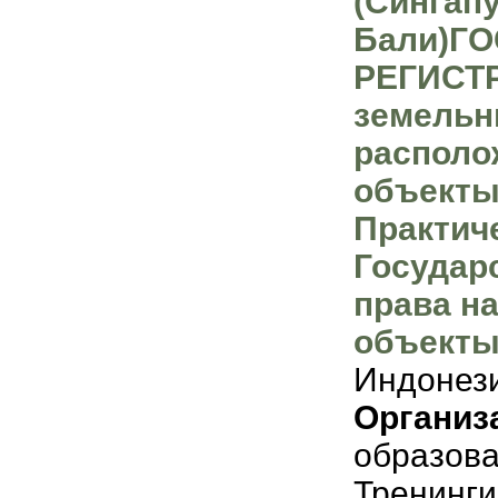
(Сингапу
Бали)Г
РЕГИСТ
земельн
располо
объекты
Практич
Государ
права н
объекты
Индонез
Организ
образов
Тренинги