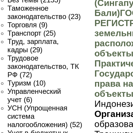
(Сингапу
Таможенное
Бали)Г
законодательство
(23)
РЕГИСТ
Торговля
(9)
земельн
Транспорт
(25)
Труд, зарплата,
располо
кадры
(29)
объекты
Трудовое
Практич
законодательство, ТК
Государ
РФ
(72)
права н
Туризм
(10)
Управленческий
объекты
учет
(6)
Индонез
УСН (Упрощенная
Организ
система
образов
налогообложения)
(52)
Учет в бюджетных