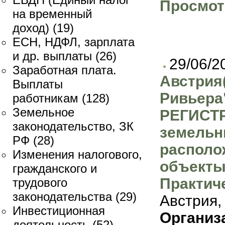
Просмот
на временный
доход)
(19)
ЕСН, НДФЛ, зарплата
и др. выплаты
(26)
29/06/2
Заработная плата.
Австрия
Выплаты
Ривьер
работникам
(128)
Земельное
РЕГИСТ
законодательство, ЗК
земельн
РФ
(28)
располо
Изменения налогового,
объекты
гражданского и
Практич
трудового
законодательства
(29)
Австрия,
Инвестиционная
Организ
деятельность
(52)