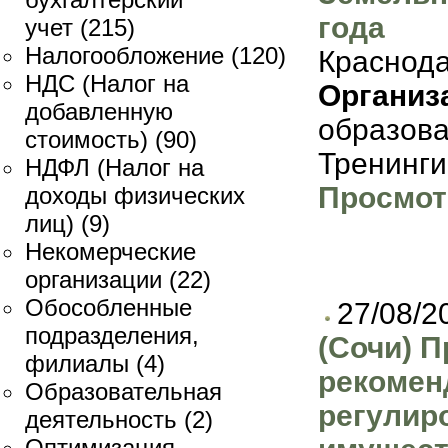
года
учет
(215)
Налогообложение
(120)
Краснода
НДС (Налог на
Организ
добавленную
образов
стоимость)
(90)
Тренинги
НДФЛ (Налог на
Просмот
доходы физических
лиц)
(9)
Некомерческие
организации
(22)
Обособленные
27/08/2
подразделения,
(Сочи) П
филиалы
(4)
рекомен
Образовательная
регулир
деятельность
(2)
Оптимизация