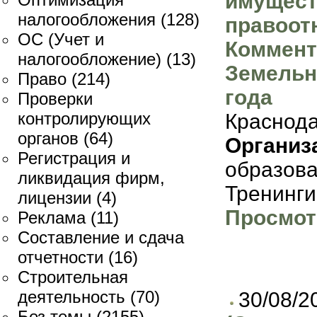
имущес
налогообложения
(128)
правоот
ОС (Учет и
Коммент
налогообложение)
(13)
Земельн
Право
(214)
года
Проверки
контролирующих
Краснода
органов
(64)
Организ
Регистрация и
образов
ликвидация фирм,
Тренинги
лицензии
(4)
Просмот
Реклама
(11)
Составление и сдача
отчетности
(16)
Строительная
деятельность
(70)
30/08/2
Без темы
(2155)