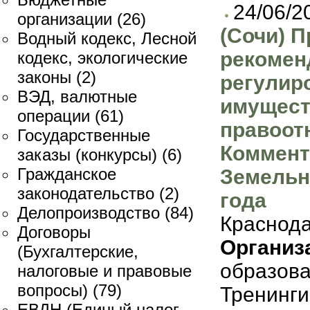
24/06/2
организации
(26)
(Сочи) П
Водный кодекс, Лесной
рекомен
кодекс, экологические
законы
(2)
регулир
ВЭД, валютные
имущес
операции
(61)
правоот
Государственные
Коммент
заказы (конкурсы)
(6)
Гражданское
Земельн
законодательство
(2)
года
Делопроизводство
(84)
Краснода
Договоры
Организ
(Бухгалтерские,
образов
налоговые и правовые
вопросы)
(79)
Тренинги
ЕВДН (Единый налог