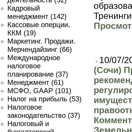
образов
Кадровый
Тренинги
менеджмент
(142)
Кассовые оперции,
Просмот
ККМ
(19)
Маркетинг. Продажи.
Мерчендайзинг
(66)
Международное
10/07/2
налоговое
(Сочи) П
планирование
(37)
рекомен
Менеджмент
(61)
регулир
МСФО, GAAP
(101)
Налог на прибыль
(53)
имущес
Налоговое
правоот
законодательство
(37)
Коммент
Налоговый и
Земельн
бухгалтерский