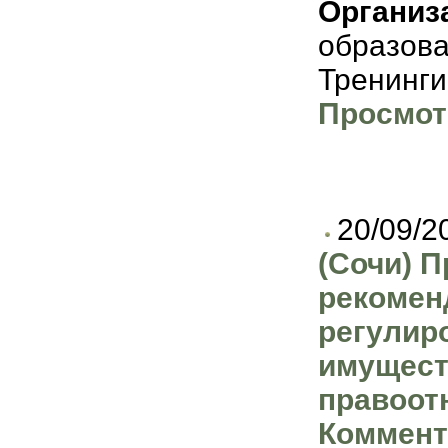
Организ
образов
Тренинги
Просмот
20/09/2
(Сочи) П
рекомен
регулир
имущес
правоот
Коммент