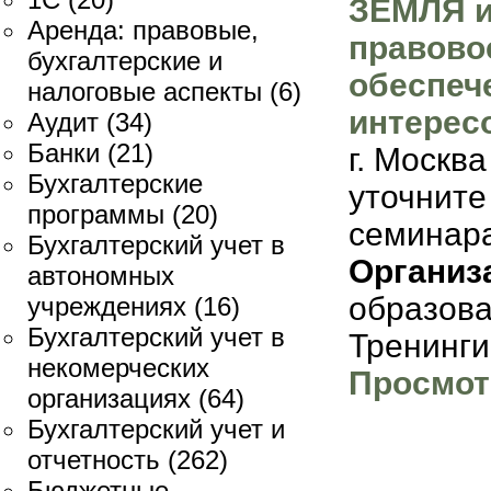
ЗЕМЛЯ 
Аренда: правовые,
правово
бухгалтерские и
обеспеч
налоговые аспекты
(6)
интерес
Аудит
(34)
Банки
(21)
г. Москв
Бухгалтерские
уточните
программы
(20)
семинар
Бухгалтерский учет в
Организ
автономных
образов
учреждениях
(16)
Бухгалтерский учет в
Тренинги
некомерческих
Просмот
организациях
(64)
Бухгалтерский учет и
отчетность
(262)
Бюджетные