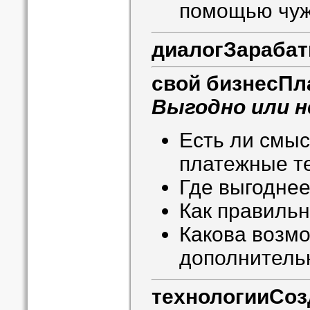
помощью чуж
диалог
Зарабат
свой бизнес
Пл
Выгодно или 
Есть ли смыс
платежные т
Где выгодне
Как правиль
Какова возм
дополнитель
технологии
Соз