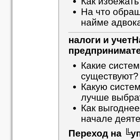
Как избежать
На что обра
найме адвок
налоги и учет
Н
предпринимат
Какие систе
существуют?
Какую систе
лучше выбра
Как выгоднее
начале деят
Переход на ╚у