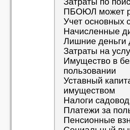
Затраты по пои
ПБОЮЛ может р
Учет основных 
Начисленные д
Лишние деньги 
Затраты на усл
Имущество в б
пользовании
Уставный капит
имуществом
Налоги садовод
Платежи за пол
Пенсионные вз
Социальный вы