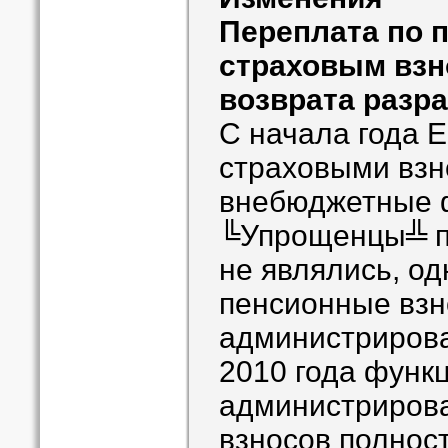
Переплата по 
страховым взн
возврата разр
С начала года 
страховыми взн
внебюджетные 
╚Упрощенцы╩ 
не являлись, о
пенсионные взн
администриров
2010 года функ
администриров
взносов полнос