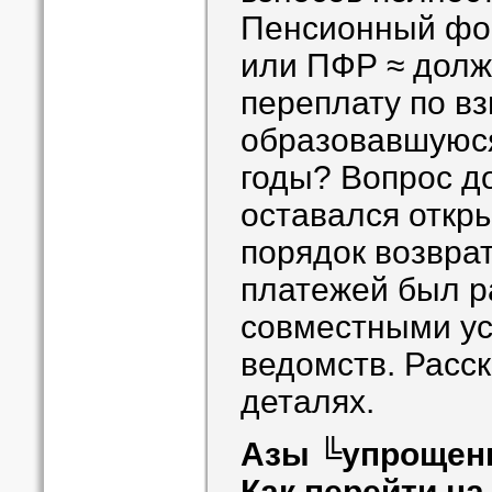
Пенсионный фон
или ПФР ≈ долж
переплату по вз
образовавшуюс
годы? Вопрос д
оставался откр
порядок возвра
платежей был р
совместными ус
ведомств. Расс
деталях.
Азы ╚упрощен
Как перейти на