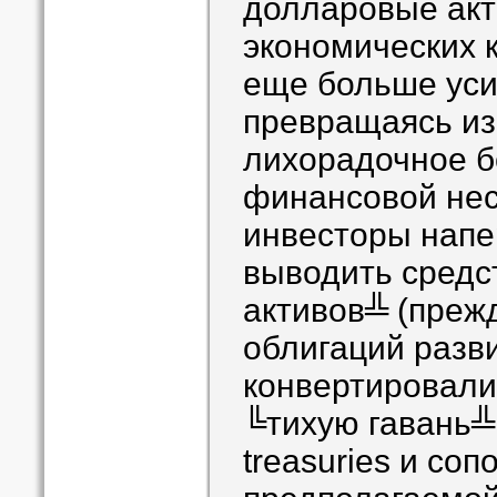
долларовые акт
экономических к
еще больше уси
превращаясь из
лихорадочное бе
финансовой не
инвесторы напе
выводить средс
активов╩ (прежд
облигаций разв
конвертировали
╚тихую гавань╩
treasuries и со