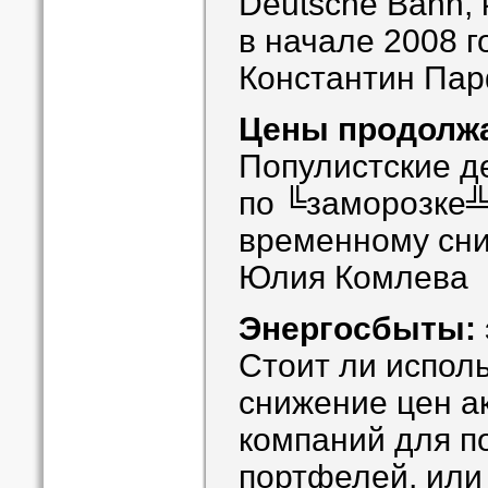
Deutsche Bahn,
в начале 2008 г
Константин Па
Цены продолжа
Популистские д
по ╚заморозке╩
временному сн
Юлия Комлева
Энергосбыты: 
Стоит ли испол
снижение цен а
компаний для п
портфелей, или