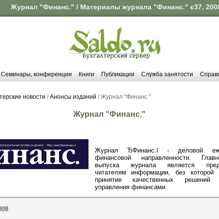
Журнал "Финанс." / Материалы журнала "Финанс." є37, 200
Семинары, конференции
Книги
Публикации
Служба занятости
Справ
терские новости
/
Анонсы изданий
/ Журнал "Финанс."
Журнал "Финанс."
Журнал ЂФинанс.ї - деловой еже
финансовой направленности. Глав
выпуска журнала является предо
читателям информации, без которой 
принятие качественных решени
управления финансами.
008