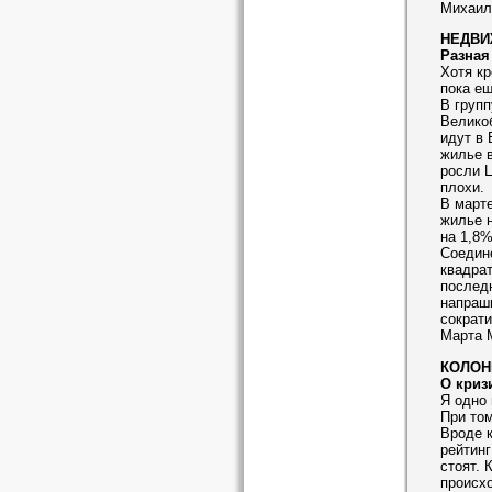
Михаил
НЕДВИ
Разная
Хотя к
пока ещ
В групп
Великоб
идут в 
жилье в
росли Ц
плохи.
В март
жилье н
на 1,8%
Соедине
квадрат
последн
напраш
сократи
Марта 
КОЛОН
О криз
Я одно 
При том
Вроде к
рейтинг
стоят. 
происхо