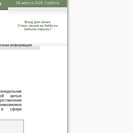
08 августа 2026, Суббота
8
Вход для своих
Стань своим на Saldo.ru
Забыли пароль?
очная информация
недельник
ной целью
ставление
невозможно
й в сфере