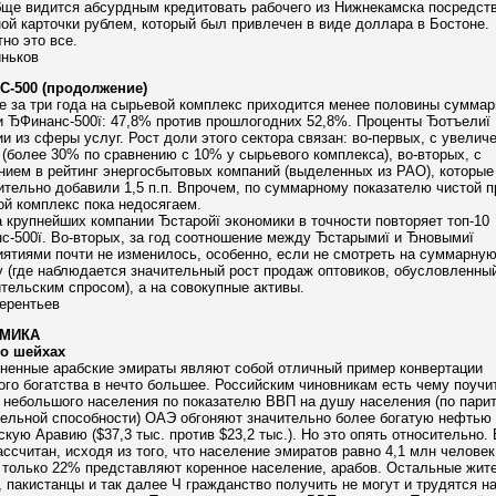
бще видится абсурдным кредитовать рабочего из Нижнекамска посредст
ой карточки рублем, который был привлечен в виде доллара в Бостоне.
но это все.
иньков
-500 (продолжение)
 за три года на сырьевой комплекс приходится менее половины суммар
и ЂФинанс-500ї: 47,8% против прошлогодних 52,8%. Проценты Ђотъелиї
и из сферы услуг. Рост доли этого сектора связан: во-первых, с увелич
(более 30% по сравнению с 10% у сырьевого комплекса), во-вторых, с
ием в рейтинг энергосбытовых компаний (выделенных из РАО), которые
тельно добавили 1,5 п.п. Впрочем, по суммарному показателю чистой 
й комплекс пока недосягаем.
 крупнейших компании Ђстаройї экономики в точности повторяет топ-10
-500ї. Во-вторых, за год соотношение между Ђстарымиї и Ђновымиї
ятиями почти не изменилось, особенно, если не смотреть на суммарну
 (где наблюдается значительный рост продаж оптовиков, обусловленны
тельским спросом), а на совокупные активы.
ерентьев
МИКА
 о шейхах
ненные арабские эмираты являют собой отличный пример конвертации
го богатства в нечто большее. Российским чиновникам есть чему поучи
 небольшого населения по показателю ВВП на душу населения (по пари
тельной способности) ОАЭ обгоняют значительно более богатую нефтью
кую Аравию ($37,3 тыс. против $23,2 тыс.). Но это опять относительно.
ссчитан, исходя из того, что население эмиратов равно 4,1 млн человек
 только 22% представляют коренное население, арабов. Остальные жит
 пакистанцы и так далее Ч гражданство получить не могут и трудятся н