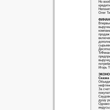
Но воо
кредитн
Непонят
Олег Т
ФИНАНС
Впервые
выручк
компани
продаж 
включен
дополни
сырьево
Десятка
ЂФинанс
предпри
выручку
потреби
Игорь Т
ЭКОНО
Сказка
Объеди
нефтяно
За счет
покупа
Саудовс
душу ра
Однако
индусы,