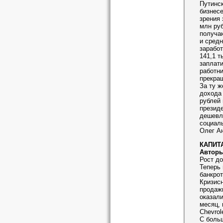
Путинск
бизнесе
зрения 
млн руб
получа
и средн
заработ
141,1 т
заплати
работни
прекращ
За ту ж
дохода 
рублей 
президе
дешевле
социал
Олег А
КАПИТ
Авторы
Рост до
Теперь 
банкрот
Кризисн
продаж
оказали
месяц, 
Сhevrol
С больш