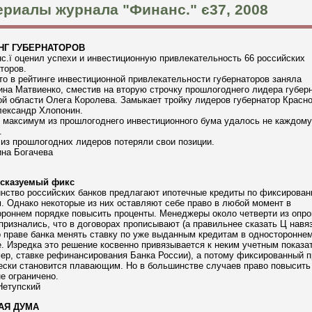
риалы журнала "Финанс." є37, 2008
НГ ГУБЕРНАТОРОВ
.ї оценил успехи и инвестиционную привлекательность 66 российских
торов.
то в рейтинге инвестиционной привлекательности губернаторов заняла
на Матвиенко, сместив на вторую строчку прошлогоднего лидера губер
й области Олега Королева. Замыкает тройку лидеров губернатор Красно
лександр Хлопонин.
 максимум из прошлогоднего инвестиционного бума удалось не каждому
.
из прошлогодних лидеров потеряли свои позиции.
ина Богачева
сказуемый фикс
нство российских банков предлагают ипотечные кредиты по фиксирова
. Однако некоторые из них оставляют себе право в любой момент в
ороннем порядке повысить проценты. Менеджеры около четверти из опр
признались, что в договорах прописывают (а правильнее сказать Ц навя
 праве банка менять ставку по уже выданным кредитам в односторонне
. Изредка это решение косвенно привязывается к неким учетным показа
ер, ставке рефинансирования Банка России), а потому фиксированный п
ески становится плавающим. Но в большинстве случаев право повысить
е ограничено.
Нетупский
АЯ ДУМА