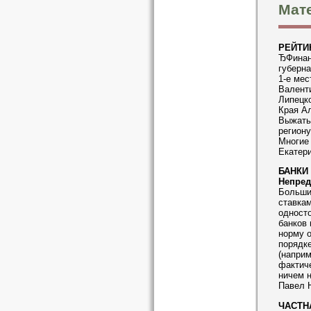
Мате
РЕЙТИ
ЂФинанс
губерна
1-е мес
Валенти
Липецко
Края А
Выжать
региону
Многие 
Екатер
БАНКИ
Непред
Больши
ставкам
одност
банков 
норму о
порядке
(наприм
фактич
ничем н
Павел 
ЧАСТН