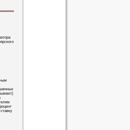
натора
ярского
нным
ошенных
зывают)
м
телям
роцент
 ставку