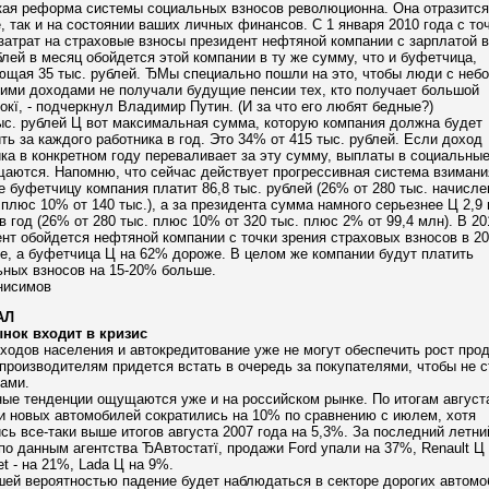
ая реформа системы социальных взносов революционна. Она отразится 
, так и на состоянии ваших личных финансов. С 1 января 2010 года с то
затрат на страховые взносы президент нефтяной компании с зарплатой в
лей в месяц обойдется этой компании в ту же сумму, что и буфетчица,
ющая 35 тыс. рублей. ЂМы специально пошли на это, чтобы люди с неб
ими доходами не получали будущие пенсии тех, кто получает большой
окї, - подчеркнул Владимир Путин. (И за что его любят бедные?)
ыс. рублей Ц вот максимальная сумма, которую компания должна будет
ть за каждого работника в год. Это 34% от 415 тыс. рублей. Если доход
ка в конкретном году переваливает за эту сумму, выплаты в социальны
аются. Напомню, что сейчас действует прогрессивная система взимани
е буфетчицу компания платит 86,8 тыс. рублей (26% от 280 тыс. начисле
плюс 10% от 140 тыс.), а за президента сумма намного серьезнее Ц 2,9
в год (26% от 280 тыс. плюс 10% от 320 тыс. плюс 2% от 99,4 млн). В 20
нт обойдется нефтяной компании с точки зрения страховых взносов в 20
, а буфетчица Ц на 62% дороже. В целом же компании будут платить
ьных взносов на 15-20% больше.
нисимов
АЛ
нок входит в кризис
ходов населения и автокредитование уже не могут обеспечить рост про
производителям придется встать в очередь за покупателями, чтобы не с
ами.
ые тенденции ощущаются уже и на российском рынке. По итогам август
и новых автомобилей сократились на 10% по сравнению с июлем, хотя
сь все-таки выше итогов августа 2007 года на 5,3%. За последний летни
по данным агентства ЂАвтостатї, продажи Ford упали на 37%, Renault Ц
et - на 21%, Lada Ц на 9%.
ей вероятностью падение будет наблюдаться в секторе дорогих автомо