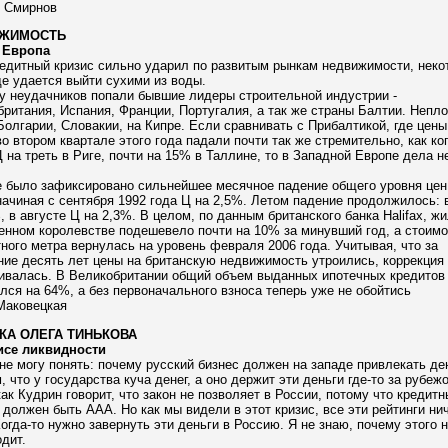
 Смирнов
ЖИМОСТЬ
 Европа
редитный кризис сильно ударил по развитым рынкам недвижимости, нек
е удается выйти сухими из воды.
у неудачников попали бывшие лидеры строительной индустрии -
ритания, Испания, Франции, Португалия, а так же страны Балтии. Непл
Болгарии, Словакии, на Кипре. Если сравнивать с Прибалтикой, где цены
о втором квартале этого года падали почти так же стремительно, как ког
 на треть в Риге, почти на 15% в Таллине, то в Западной Европе дела н
е было зафиксировано сильнейшее месячное падение общего уровня цен
ачиная с сентября 1992 года Ц на 2,5%. Летом падение продолжилось: 
, в августе Ц на 2,3%. В целом, по данным британского банка Halifax, жи
нном королевстве подешевело почти на 10% за минувший год, а стоимо
ного метра вернулась на уровень февраля 2006 года. Учитывая, что за
ие десять лет цены на британскую недвижимость утроились, коррекция
ивалась. В Великобритании общий объем выданных ипотечных кредитов
лся на 64%, а без первоначального взноса теперь уже не обойтись
Маковецкая
КА ОЛЕГА ТИНЬКОВА
исе ликвидности
не могу понять: почему русский бизнес должен на западе привлекать де
, что у государства куча денег, а оно держит эти деньги где-то за рубеж
ак Кудрин говорит, что закон не позволяет в России, потому что кредитн
 должен быть AAA. Но как мы видели в этот кризис, все эти рейтинги нич
Когда-то нужно завернуть эти деньги в Россию. Я не знаю, почему этого 
дит.