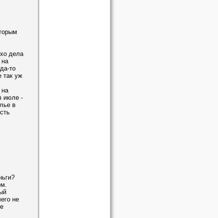
оторым
охо дела
 на
да-то
е так уж
 на
в июле -
лье в
сть
ньги?
ом.
ый
его не
не