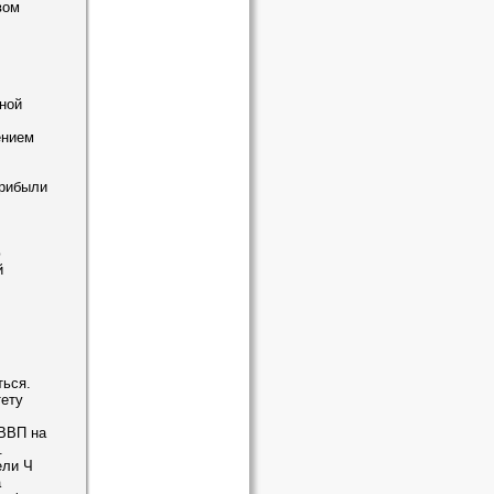
вом
ной
ением
прибыли
ю
й
ться.
тету
 ВВП на
.
ели Ч
а