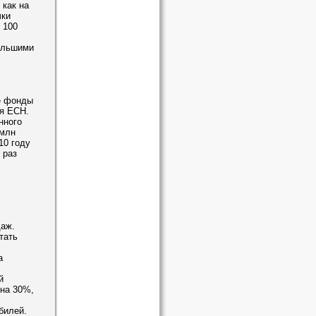
как на
чки
 100
ольшими
е фонды
я ЕСН.
нного
 млн
10 году
 раз
даж.
тать
а
й
 на 30%,
билей.