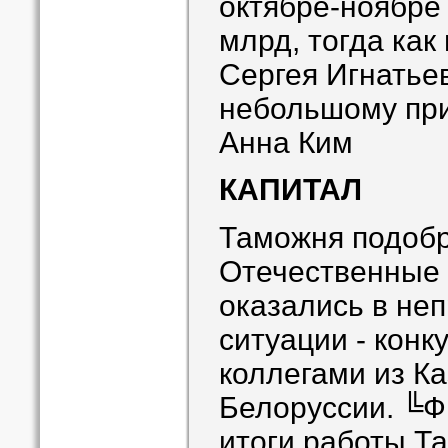
октябре-ноябре 
млрд, тогда как
Сергея Игнатьев
небольшому при
Анна Ким
КАПИТАЛ
Таможня подоб
Отечественные
оказались в не
ситуации - конк
коллегами из Ка
Белоруссии. ╚Ф
итоги работы Т