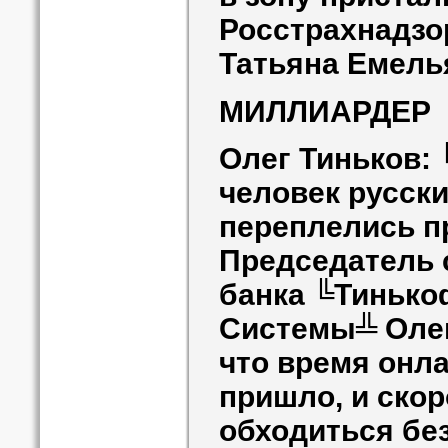
Росстрахнадзо
Татьяна Емель
МИЛЛИАРДЕР
Олег Тиньков: 
человек русски
переплелись п
Председатель 
банка ╚Тиньк
Системы╩ Олег
что время онл
пришло, и скор
обходиться бе