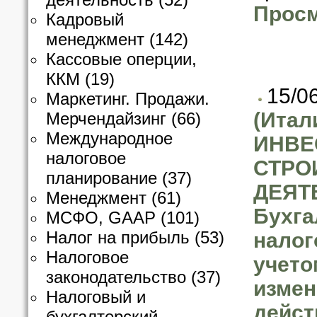
Просм
Кадровый
менеджмент
(142)
Кассовые оперции,
ККМ
(19)
15/0
Маркетинг. Продажи.
(Итал
Мерчендайзинг
(66)
Международное
ИНВЕ
налоговое
СТРО
планирование
(37)
ДЕЯТ
Менеджмент
(61)
Бухга
МСФО, GAAP
(101)
Налог на прибыль
(53)
налог
Налоговое
учето
законодательство
(37)
измен
Налоговый и
дейс
бухгалтерский