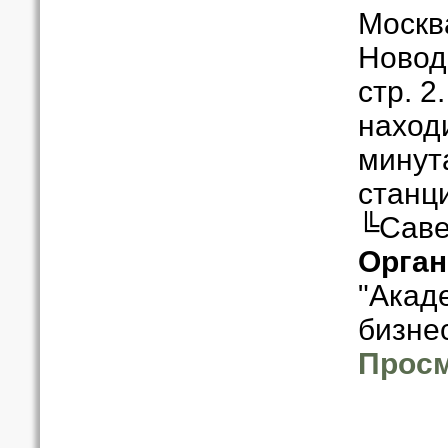
Москв
Новодм
стр. 2
находи
минут
станц
╚Саве
Орган
"Акад
бизне
Просм