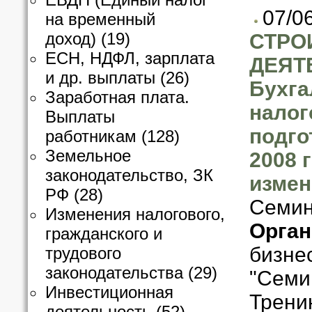
07/0
на временный
доход)
(19)
СТРО
ЕСН, НДФЛ, зарплата
ДЕЯТ
и др. выплаты
(26)
Бухга
Заработная плата.
налог
Выплаты
подго
работникам
(128)
Земельное
2008 
законодательство, ЗК
измен
РФ
(28)
Семин
Изменения налогового,
Орган
гражданского и
бизне
трудового
законодательства
(29)
"Семи
Инвестиционная
Трени
деятельность
(52)