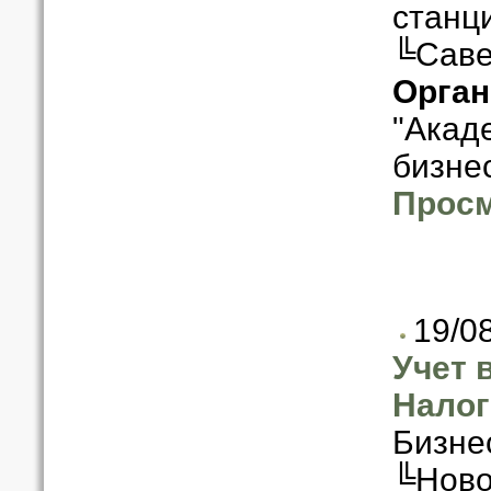
станц
╚Саве
Орган
"Акад
бизне
Просм
19/0
Учет 
Налог
Бизне
╚Ново