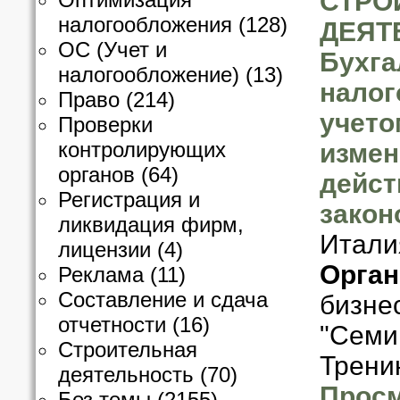
СТРО
налогообложения
(128)
ДЕЯТ
ОС (Учет и
Бухга
налогообложение)
(13)
налог
Право
(214)
учето
Проверки
контролирующих
измен
органов
(64)
дейс
Регистрация и
закон
ликвидация фирм,
Итали
лицензии
(4)
Орган
Реклама
(11)
Составление и сдача
бизне
отчетности
(16)
"Семи
Строительная
Трени
деятельность
(70)
Просм
Без темы
(2155)