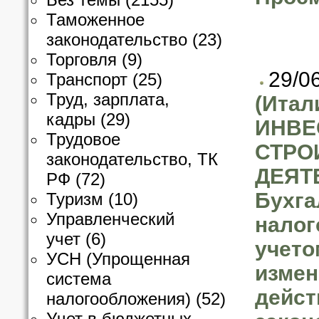
Таможенное
законодательство
(23)
Торговля
(9)
29/0
Транспорт
(25)
Труд, зарплата,
(Итал
кадры
(29)
ИНВЕ
Трудовое
СТРО
законодательство, ТК
ДЕЯТ
РФ
(72)
Бухга
Туризм
(10)
Управленческий
налог
учет
(6)
учето
УСН (Упрощенная
измен
система
дейс
налогообложения)
(52)
Учет в бюджетных