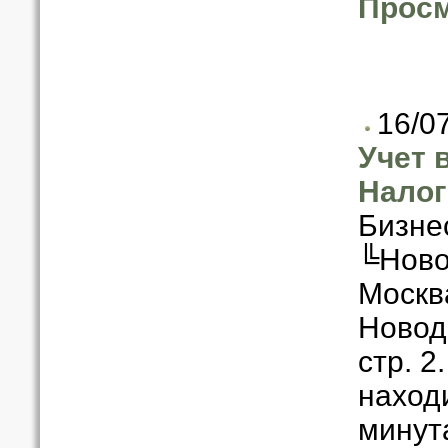
Просм
16/0
Учет 
Налог
Бизне
╚Ново
Москв
Новодм
стр. 2
находи
минут