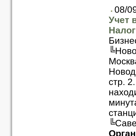
08/0
Учет 
Налог
Бизне
╚Ново
Москв
Новодм
стр. 2
находи
минут
станц
╚Саве
Орган