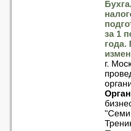
Бухга
налог
подго
за 1 
года.
измен
г. Мос
прове
орган
Орган
бизне
"Семи
Трени