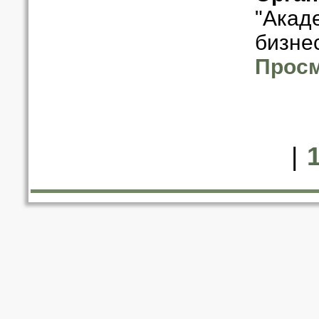
"Акад
бизне
Просм
|