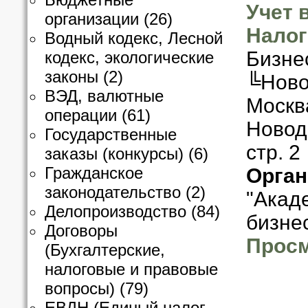
Учет 
организации
(26)
Налог
Водный кодекс, Лесной
Бизне
кодекс, экологические
законы
(2)
╚Ново
ВЭД, валютные
Москв
операции
(61)
Новодм
Государственные
стр. 2
заказы (конкурсы)
(6)
Гражданское
Орган
законодательство
(2)
"Акад
Делопроизводство
(84)
бизне
Договоры
Просм
(Бухгалтерские,
налоговые и правовые
вопросы)
(79)
ЕВДН (Единый налог