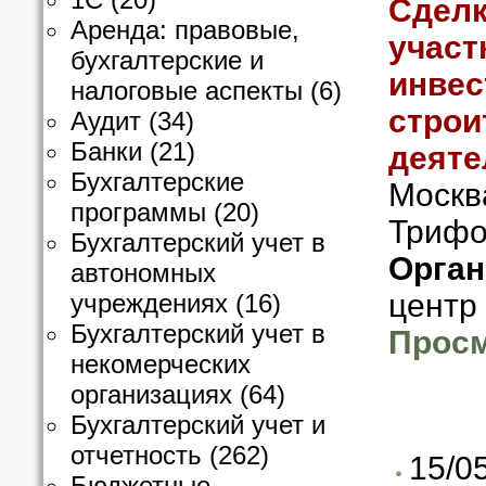
Сделк
Аренда: правовые,
участ
бухгалтерские и
инвес
налоговые аспекты
(6)
строи
Аудит
(34)
Банки
(21)
деяте
Бухгалтерские
Москва
программы
(20)
Трифо
Бухгалтерский учет в
Орган
автономных
центр 
учреждениях
(16)
Бухгалтерский учет в
Просм
некомерческих
организациях
(64)
Бухгалтерский учет и
отчетность
(262)
15/0
Бюджетные